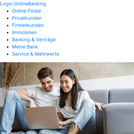
Login OnlineBanking
Online-Filiale
Privatkunden
Firmenkunden
Immobilien
Banking & Verträge
Meine Bank
Service & Mehrwerte