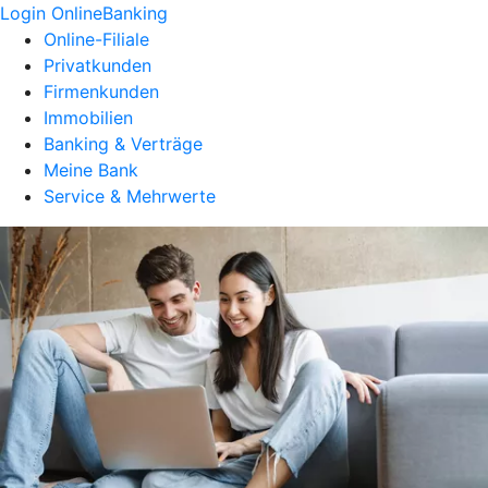
Login OnlineBanking
Online-Filiale
Privatkunden
Firmenkunden
Immobilien
Banking & Verträge
Meine Bank
Service & Mehrwerte