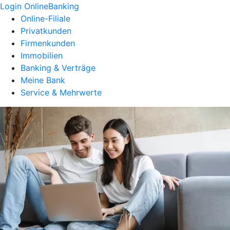
Login OnlineBanking
Online-Filiale
Privatkunden
Firmenkunden
Immobilien
Banking & Verträge
Meine Bank
Service & Mehrwerte